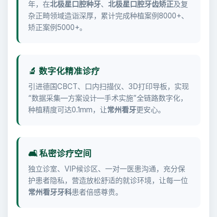
年，在
北极星口腔种牙
、
北极星口腔牙齿矫正
及复
杂正畸领域造诣深厚，累计完成种植案例8000+、
矫正案例5000+。
🔬 数字化精准诊疗
引进德国CBCT、口内扫描仪、3D打印导板，实现
“数据采集—方案设计—手术实施”全链路数字化，
种植精度可达0.1mm，让
常州看牙
更安心。
🛋️ 私密诊疗空间
独立诊室、VIP候诊区、一对一医患沟通，充分保
护患者隐私，营造放松舒适的就诊环境，让每一位
常州看牙牙科
患者倍感尊贵。