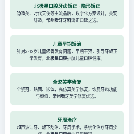
北极星口腔牙齿矫正 · 隐形矫正
隐适美、时代天使等主流品牌，数字化方案设计，美观
舒适，
常州看牙牙科
矫正口碑之选。
儿童早期矫治
针对3-12岁儿童颌骨发育问题，早期干预，引导牙颌正
常发育，
北极星口腔
护航儿童口腔健康。
全瓷美学修复
全瓷冠、贴面、嵌体，高仿真美学修复，恢复牙齿功能
与颜值，
常州看牙
美学修复优选。
牙周治疗
超声波洁牙、龈下刮治、牙周手术，系统化治疗牙周疾