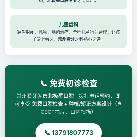
病，
北极星口腔
专业牙周管理。
儿童齿科
窝沟封闭、涂氟、龋齿治疗，全程儿童行为管理，让孩
子爱上看牙，
常州看牙牙科
贴心之选。
📞 免费初诊检查
常州看牙就选
北极星口腔
！拨打电话预约，即
可享受
免费口腔检查 + 种植/矫正方案设计
（含
CBCT拍片、口内扫描）
📞 13791807773